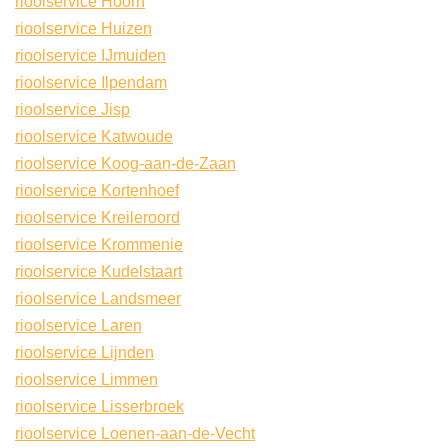
rioolservice Hoorn
rioolservice Huizen
rioolservice IJmuiden
rioolservice Ilpendam
rioolservice Jisp
rioolservice Katwoude
rioolservice Koog-aan-de-Zaan
rioolservice Kortenhoef
rioolservice Kreileroord
rioolservice Krommenie
rioolservice Kudelstaart
rioolservice Landsmeer
rioolservice Laren
rioolservice Lijnden
rioolservice Limmen
rioolservice Lisserbroek
rioolservice Loenen-aan-de-Vecht