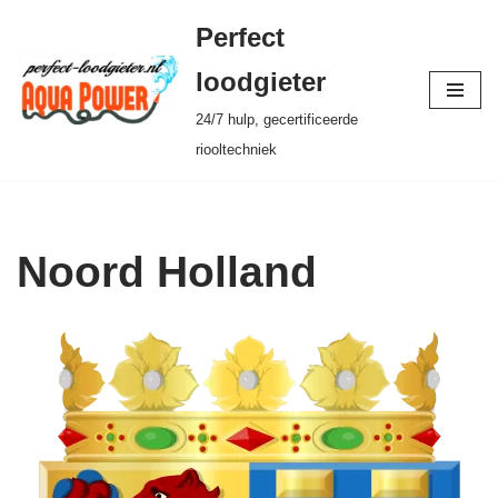
Perfect
Ga
loodgieter
naar
24/7 hulp, gecertificeerde
de
riooltechniek
inhoud
Noord Holland