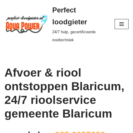
Perfect
Ga
loodgieter
naar
24/7 hulp, gecertificeerde
de
riooltechniek
inhoud
Afvoer & riool
ontstoppen Blaricum,
24/7 rioolservice
gemeente Blaricum