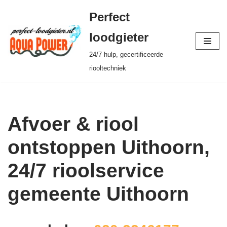
Perfect
Ga
loodgieter
naar
24/7 hulp, gecertificeerde
de
riooltechniek
inhoud
Afvoer & riool
ontstoppen Uithoorn,
24/7 rioolservice
gemeente Uithoorn