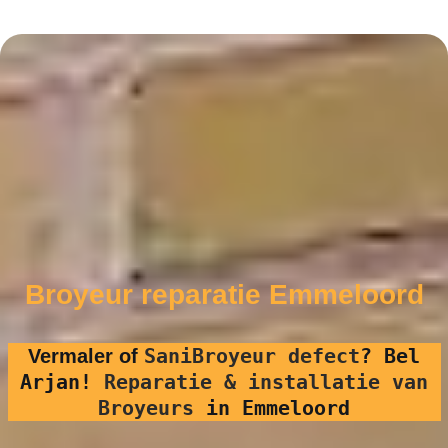
Broyeur reparatie Emmeloord
SaniBroyeur defect
?
Bel
Vermaler of
Arjan!
Reparatie & installatie van
Broyeurs
in Emmeloord