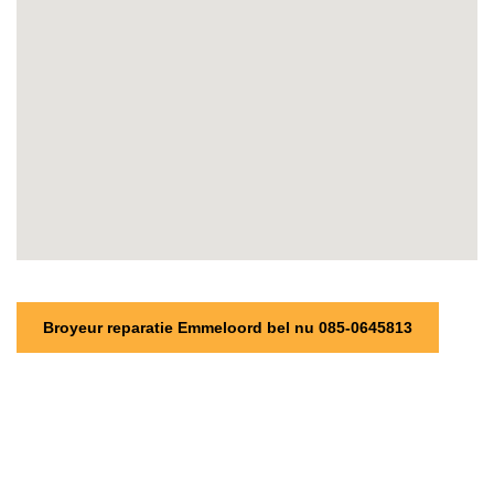
Broyeur reparatie Emmeloord bel nu 085-0645813