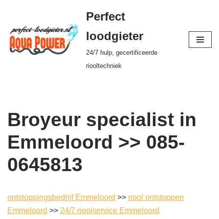
Perfect
Ga
loodgieter
naar
24/7 hulp, gecertificeerde
de
riooltechniek
inhoud
Broyeur specialist in
Emmeloord >> 085-
0645813
ontstoppingsbedrijf Emmeloord
>>
riool ontstoppen
Emmeloord
>>
24/7 rioolservice Emmeloord