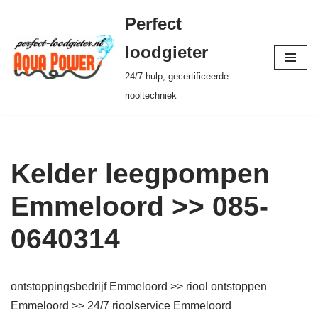
Perfect
Ga
loodgieter
naar
24/7 hulp, gecertificeerde
de
riooltechniek
inhoud
Kelder leegpompen
Emmeloord >> 085-
0640314
ontstoppingsbedrijf Emmeloord >> riool ontstoppen
Emmeloord >> 24/7 rioolservice Emmeloord