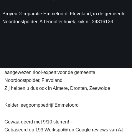
Broyeur® reparatie Emmeloord, Flevoland, in de gemeente
Noordoostpolder: AJ Riooltechniek, kvk nr. 34316123
aangewezen riool-expert voor de gemeente
Noordoostpolder, Flevoland
Zij helpen u dus ook in Almere, Dronten, Zeewolde
Kelder leegpompbedrijf Emmeloord
Gewaardeerd met 9/10 sterren! –
Gebaseerd op
193
Werkspot® en Google reviews van AJ