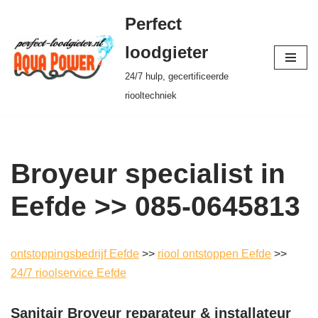
Perfect
Ga
loodgieter
naar
24/7 hulp, gecertificeerde
de
riooltechniek
inhoud
Broyeur specialist in
Eefde >> 085-0645813
ontstoppingsbedrijf Eefde
>>
riool ontstoppen Eefde
>>
24/7 rioolservice Eefde
Sanitair Broyeur reparateur & installateur