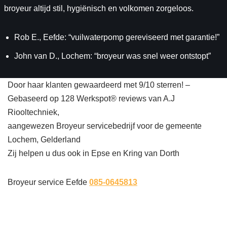
broyeur altijd stil, hygiënisch en volkomen zorgeloos.
Rob E., Eefde: “vuilwaterpomp gereviseerd met garantie!”
John van D., Lochem: “broyeur was snel weer ontstopt”
Door haar klanten gewaardeerd met 9/10 sterren! –
Gebaseerd op 128 Werkspot® reviews van A.J
Riooltechniek,
aangewezen Broyeur servicebedrijf voor de gemeente
Lochem, Gelderland
Zij helpen u dus ook in Epse en Kring van Dorth
Broyeur service Eefde
085-0645813