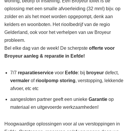
woning, bedrijf of instelling. Een Broyeur toilet is de
oplossing met een smalle afvoerleiding (32 mm!) bijv. op
zolder en als het moet worden opgepompt, denk aan
kelders en woonboten. Het rioolbedrijf van de regio
Gelderland, ook voor het verhelpen van uw Broyeur
probleem.
Bel elke dag van de week! De scherpste
offerte voor
Broyeur aanleg & reparatie in Eefde!
7/7
reparatieservice
voor
Eefde
: bij
broyeur
defect,
vermaler
of
rioolpomp storing
, verstopping, lekkende
afvoer, etc etc
aangesloten partner geeft een unieke
Garantie
op
materiaal en uitgevoerde werkzaamheden!
Hoogwaardige oplossingen voor al uw verstoppingen in