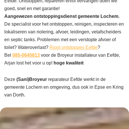
Eefde. Ontstoppen, repareren en/of vervangen doen we
goed, snel en met garantie!
Aangewezen ontstoppingsdienst gemeente Lochem.
De specialist voor het ontstoppen, reinigen, inspecteren en
lokaliseren van riolering, afvoer, leidingen, vetafscheiders
en septic tanks. Problemen met een verstopte afvoer of
toilet? Wateroverlast?
Riool ontstoppen Eefde
?
Bel
085-0645813
voor de Broyeur installateur van Eefde,
Arjan lost het voor u op!
hoge kwaliteit
Deze
(Sani)Broyeur
reparateur Eefde werkt in de
gemeente Lochem en omgeving, dus ook in Epse en Kring
van Dorth.