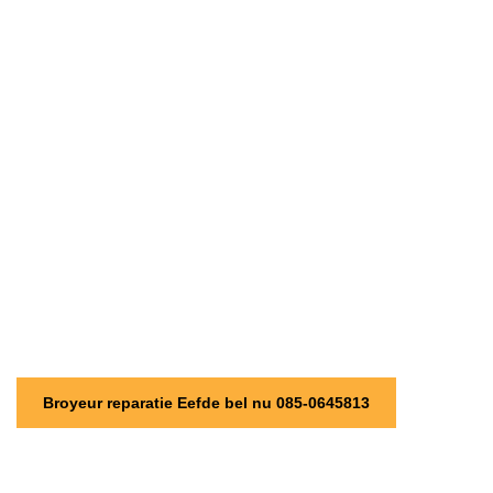
Broyeur reparatie Eefde bel nu 085-0645813