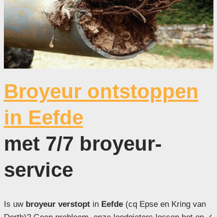
Broyeur ontstoppen
in Eefde
met 7/7 broyeur-
service
Is uw
broyeur verstopt
in
Eefde
(cq Epse en Kring van