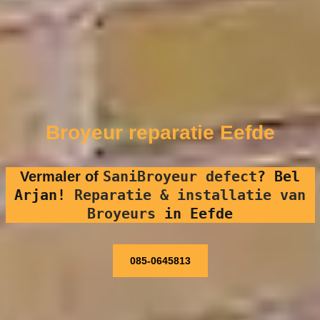
Broyeur reparatie Eefde
SaniBroyeur defect
?
Bel
Vermaler of
Arjan!
Reparatie & installatie van
Broyeurs
in Eefde
085-0645813