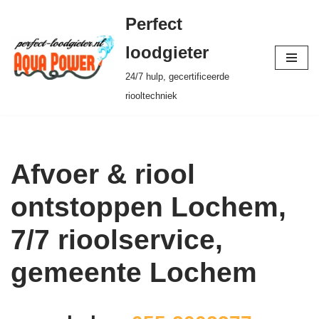
Perfect
Ga
loodgieter
naar
24/7 hulp, gecertificeerde
de
riooltechniek
inhoud
Afvoer & riool
ontstoppen Lochem,
7/7 rioolservice,
gemeente Lochem