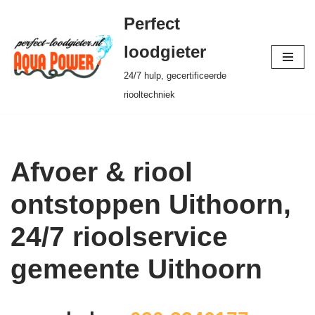
Perfect
Ga
loodgieter
naar
24/7 hulp, gecertificeerde
de
riooltechniek
inhoud
Afvoer & riool
ontstoppen Uithoorn,
24/7 rioolservice
gemeente Uithoorn