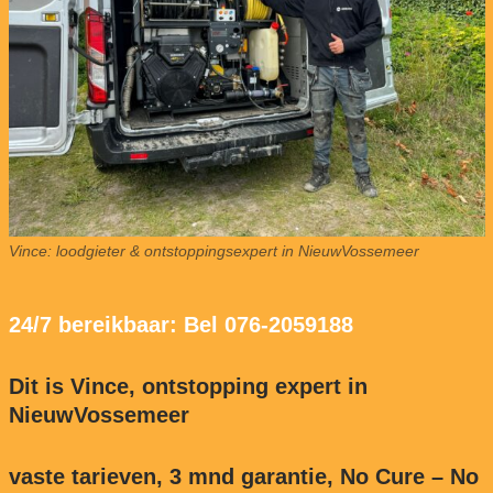
Vince: loodgieter & ontstoppingsexpert in NieuwVossemeer
24/7 bereikbaar: Bel 076-2059188
Dit is Vince, ontstopping expert in
NieuwVossemeer
vaste tarieven, 3 mnd garantie, No Cure – No