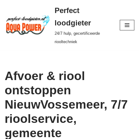
Perfect
Ga
loodgieter
naar
24/7 hulp, gecertificeerde
de
riooltechniek
inhoud
Afvoer & riool
ontstoppen
NieuwVossemeer, 7/7
rioolservice,
gemeente