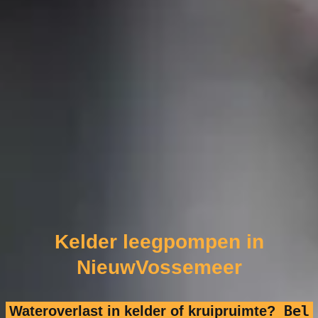
Kelder leegpompen in
NieuwVossemeer
Bel
Wateroverlast in kelder of kruipruimte?