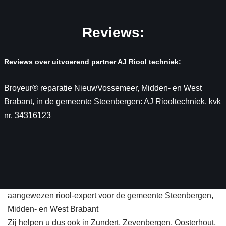
Reviews:
Reviews over uitvoerend partner AJ Riool techniek:
Broyeur® reparatie NieuwVossemeer, Midden- en West
Brabant, in de gemeente Steenbergen: AJ Riooltechniek, kvk
nr. 34316123
aangewezen riool-expert voor de gemeente Steenbergen,
Midden- en West Brabant
Zij helpen u dus ook in Zundert, Zevenbergen, Oosterhout,