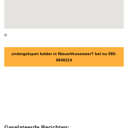
o
ondergelopen kelder in NieuwVossemeer? bel nu 085-
0640314
Gerelateerde Berichten: