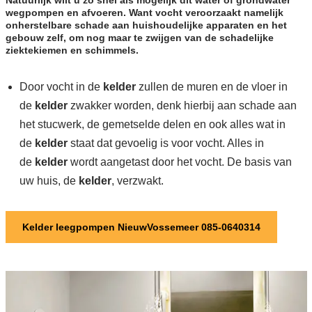
Natuurlijk wilt u zo snel als mogelijk dit water of grondwater
wegpompen en afvoeren. Want vocht veroorzaakt namelijk
onherstelbare schade aan huishoudelijke apparaten en het
gebouw zelf, om nog maar te zwijgen van de schadelijke
ziektekiemen en schimmels.
Door vocht in de
kelder
zullen de muren en de vloer in
de
kelder
zwakker worden, denk hierbij aan schade aan
het stucwerk, de gemetselde delen en ook alles wat in
de
kelder
staat dat gevoelig is voor vocht. Alles in
de
kelder
wordt aangetast door het vocht. De basis van
uw huis, de
kelder
, verzwakt.
Kelder leegpompen NieuwVossemeer 085-0640314