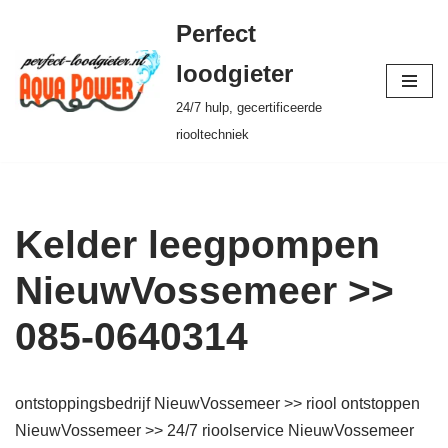
Perfect
Ga
loodgieter
naar
24/7 hulp, gecertificeerde
de
riooltechniek
inhoud
Kelder leegpompen
NieuwVossemeer >>
085-0640314
ontstoppingsbedrijf NieuwVossemeer >> riool ontstoppen
NieuwVossemeer >> 24/7 rioolservice NieuwVossemeer