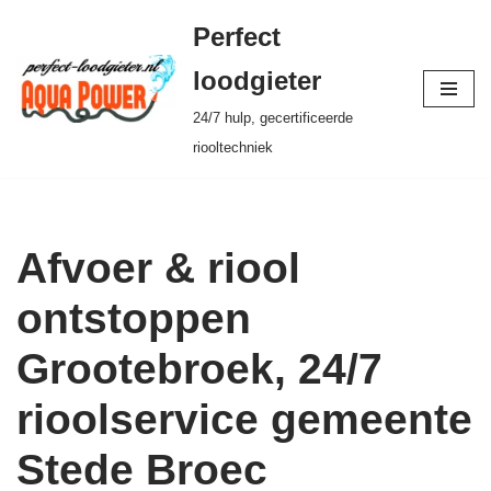
Perfect
Ga
loodgieter
naar
24/7 hulp, gecertificeerde
de
riooltechniek
inhoud
Afvoer & riool
ontstoppen
Grootebroek, 24/7
rioolservice gemeente
Stede Broec