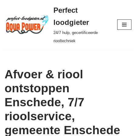
Perfect
Ga
loodgieter
naar
24/7 hulp, gecertificeerde
de
riooltechniek
inhoud
Afvoer & riool
ontstoppen
Enschede, 7/7
rioolservice,
gemeente Enschede