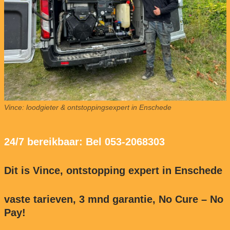
Vince: loodgieter & ontstoppingsexpert in Enschede
24/7 bereikbaar: Bel 053-2068303
Dit is Vince, ontstopping expert in Enschede
vaste tarieven, 3 mnd garantie, No Cure – No
Pay!