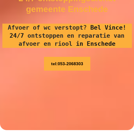
gemeente Enschede
Afvoer of wc verstopt
?
Bel Vince!
24/7
ontstoppen en reparatie van
afvoer en riool
in Enschede
tel:053-2068303