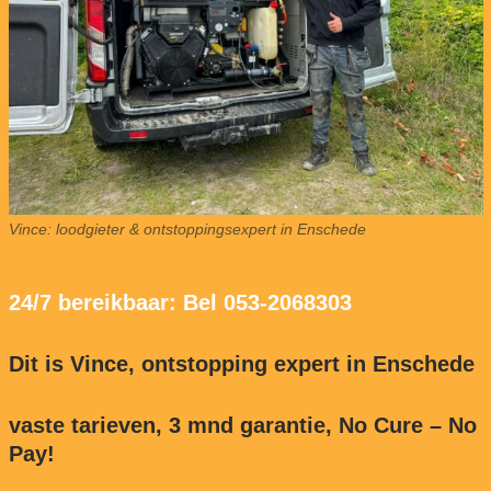
Vince: loodgieter & ontstoppingsexpert in Enschede
24/7 bereikbaar: Bel 053-2068303
Dit is Vince, ontstopping expert in Enschede
vaste tarieven, 3 mnd garantie, No Cure – No
Pay!