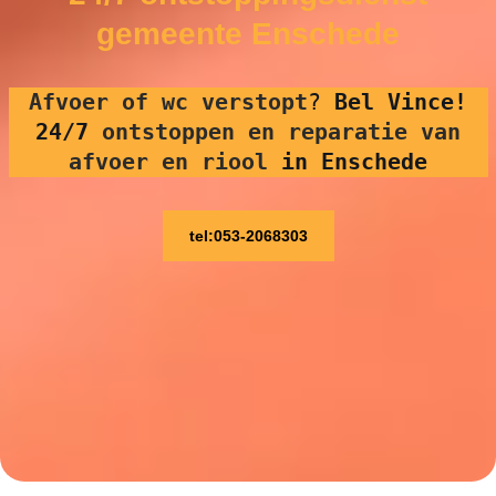
gemeente Enschede
Afvoer of wc verstopt
?
Bel Vince!
24/7
ontstoppen en reparatie van
afvoer en riool
in Enschede
tel:053-2068303