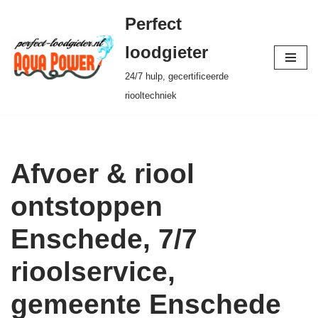
Perfect
Ga
loodgieter
naar
24/7 hulp, gecertificeerde
de
riooltechniek
inhoud
Afvoer & riool
ontstoppen
Enschede, 7/7
rioolservice,
gemeente Enschede