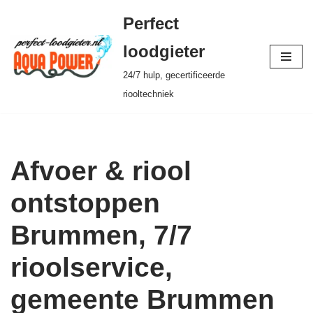
Perfect
Ga
loodgieter
naar
24/7 hulp, gecertificeerde
de
riooltechniek
inhoud
Afvoer & riool
ontstoppen
Brummen, 7/7
rioolservice,
gemeente Brummen