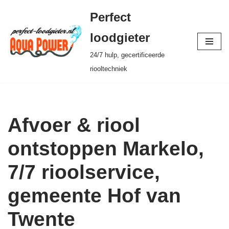
Perfect
Ga
loodgieter
naar
24/7 hulp, gecertificeerde
de
riooltechniek
inhoud
Afvoer & riool
ontstoppen Markelo,
7/7 rioolservice,
gemeente Hof van
Twente