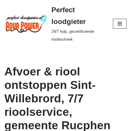
Perfect
Ga
loodgieter
naar
24/7 hulp, gecertificeerde
de
riooltechniek
inhoud
Afvoer & riool
ontstoppen Sint-
Willebrord, 7/7
rioolservice,
gemeente Rucphen