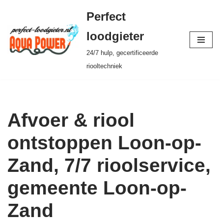
Perfect
Ga
loodgieter
naar
24/7 hulp, gecertificeerde
de
riooltechniek
inhoud
Afvoer & riool
ontstoppen Loon-op-
Zand, 7/7 rioolservice,
gemeente Loon-op-
Zand