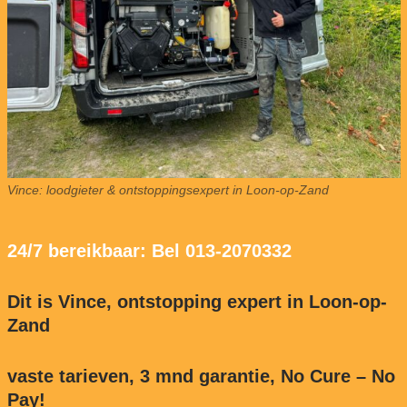
Vince: loodgieter & ontstoppingsexpert in Loon-op-Zand
24/7 bereikbaar: Bel 013-2070332
Dit is Vince, ontstopping expert in Loon-op-
Zand
vaste tarieven, 3 mnd garantie, No Cure – No
Pay!