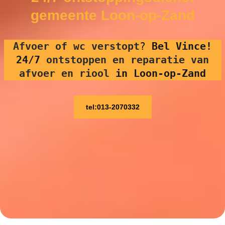
gemeente Loon-op-Zand
Afvoer of wc verstopt
?
Bel Vince!
24/7
ontstoppen en reparatie van
afvoer en riool
in Loon-op-Zand
tel:013-2070332