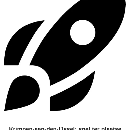
Krimpen-aan-den-IJssel: snel ter plaatse