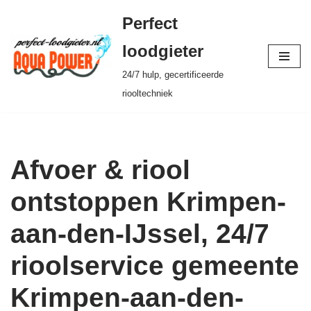
Perfect
Ga
loodgieter
naar
24/7 hulp, gecertificeerde
de
riooltechniek
inhoud
Afvoer & riool
ontstoppen Krimpen-
aan-den-IJssel, 24/7
rioolservice gemeente
Krimpen-aan-den-