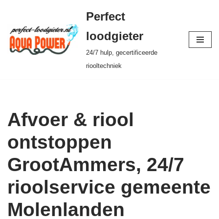
Perfect
Ga
loodgieter
naar
24/7 hulp, gecertificeerde
de
riooltechniek
inhoud
Afvoer & riool
ontstoppen
GrootAmmers, 24/7
rioolservice gemeente
Molenlanden