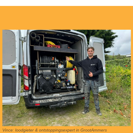
Vince: loodgieter & ontstoppingsexpert in GrootAmmers