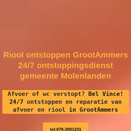
Riool ontstoppen GrootAmmers
24/7 ontstoppingsdienst
gemeente Molenlanden
Afvoer of wc verstopt
?
Bel Vince!
24/7
ontstoppen en reparatie van
afvoer en riool
in GrootAmmers
tel:078-2001231