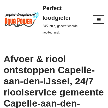
Perfect
Ga
loodgieter
naar
24/7 hulp, gecertificeerde
de
riooltechniek
inhoud
Afvoer & riool
ontstoppen Capelle-
aan-den-IJssel, 24/7
rioolservice gemeente
Capelle-aan-den-