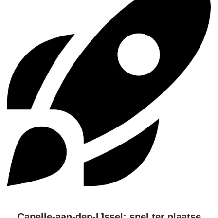
Capelle-aan-den-IJssel: snel ter plaatse