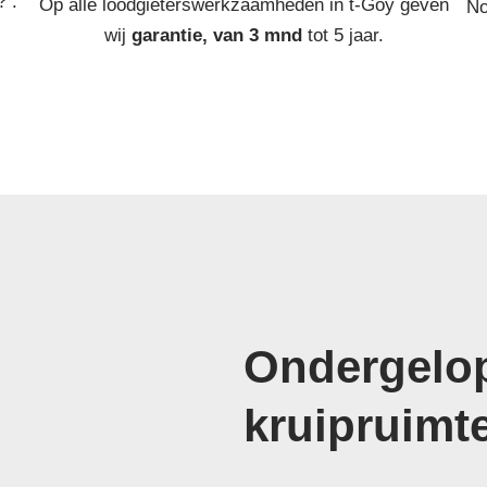
? :
Op alle loodgieterswerkzaamheden in t-Goy geven
No
wij
garantie, van 3 mnd
tot 5 jaar.
Ondergelop
kruipruimt