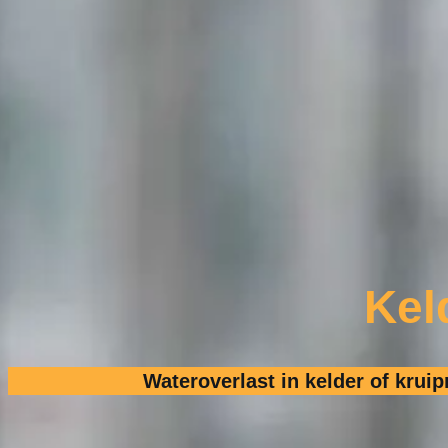
Kel
Wateroverlast in kelder of krui