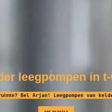
der leegpompen in t
Bel Arjan! Leegpompen van keld
pruimte?