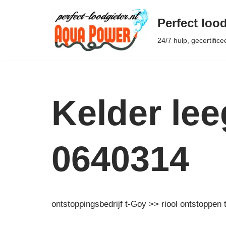
Perfect lood
Ga
24/7 hulp, gecertifice
naar
de
inhoud
Kelder le
0640314
ontstoppingsbedrijf t-Goy >> riool ontstoppen 