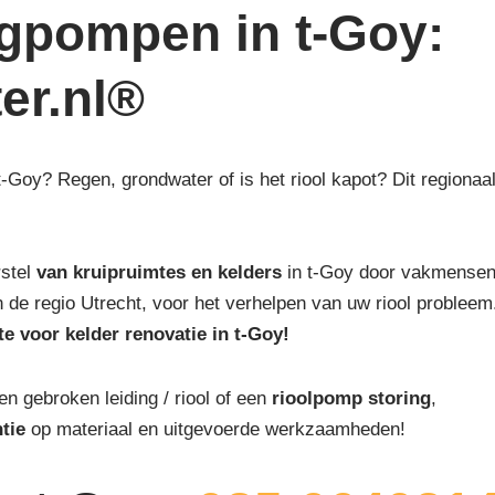
egpompen in t-Goy:
ter.nl®
 t-Goy? Regen, grondwater of is het riool kapot? Dit regionaa
rstel
van kruipruimtes en kelders
in t-Goy door vakmensen 
van de regio Utrecht, voor het verhelpen van uw riool probleem
te voor kelder renovatie in t-Goy!
een gebroken leiding / riool of een
rioolpomp storing
,
tie
op materiaal en uitgevoerde werkzaamheden!