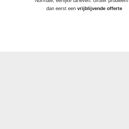
Normale, eerlijke tarieven. Groter probleem
dan eerst een
vrijblijvende offerte