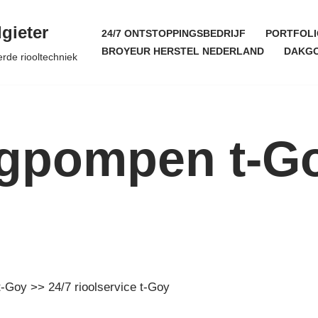
gieter
24/7 ONTSTOPPINGSBEDRIJF
PORTFOLI
BROYEUR HERSTEL NEDERLAND
DAKGO
erde riooltechniek
egpompen t-Go
t-Goy >> 24/7 rioolservice t-Goy