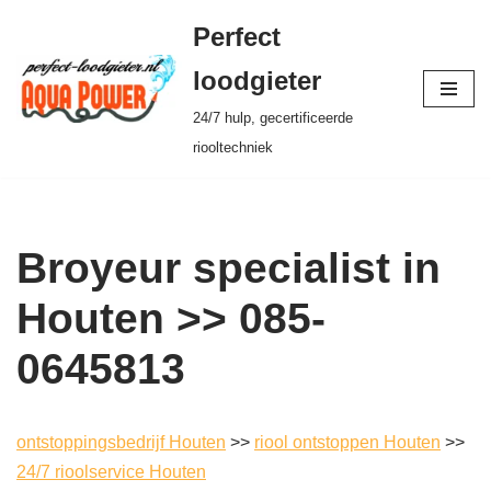
Perfect
Ga
loodgieter
naar
24/7 hulp, gecertificeerde
de
riooltechniek
inhoud
Broyeur specialist in
Houten >> 085-
0645813
ontstoppingsbedrijf Houten
>>
riool ontstoppen Houten
>>
24/7 rioolservice Houten