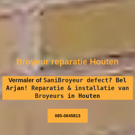
Broyeur reparatie Houten
SaniBroyeur defect
?
Bel
Vermaler of
Arjan!
Reparatie & installatie van
Broyeurs
in Houten
085-0645813