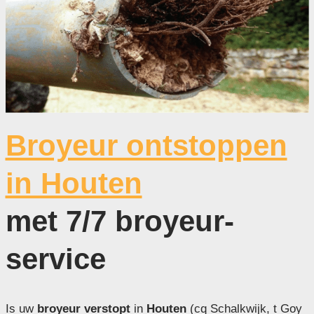
Broyeur ontstoppen
in Houten
met 7/7 broyeur-
service
Is uw
broyeur verstopt
in
Houten
(cq Schalkwijk, t Goy