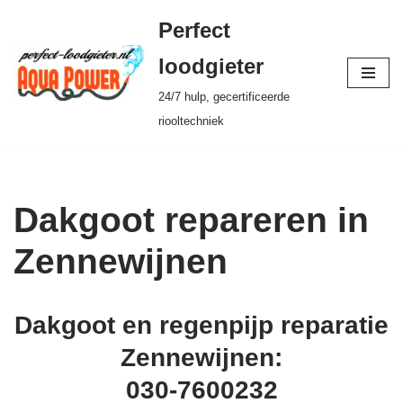
Perfect
Ga
loodgieter
naar
24/7 hulp, gecertificeerde
de
riooltechniek
inhoud
Dakgoot repareren in
Zennewijnen
Dakgoot en regenpijp reparatie
Zennewijnen:
030-7600232