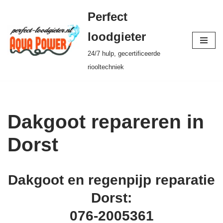
Perfect
Ga
loodgieter
naar
24/7 hulp, gecertificeerde
de
riooltechniek
inhoud
Dakgoot repareren in
Dorst
Dakgoot en regenpijp reparatie
Dorst:
076-2005361