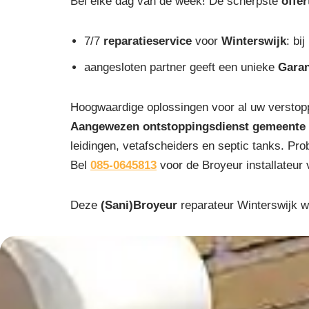
Bel elke dag van de week! De scherpste
offer
7/7
reparatieservice
voor
Winterswijk
: bij
aangesloten partner geeft een unieke
Garan
Hoogwaardige oplossingen voor al uw verstopp
Aangewezen ontstoppingsdienst gemeente 
leidingen, vetafscheiders en septic tanks. Pr
Bel
085-0645813
voor de Broyeur installateur 
Deze
(Sani)Broyeur
reparateur Winterswijk w