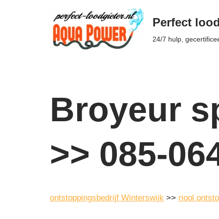
Perfect lood
Ga
24/7 hulp, gecertifice
naar
de
inhoud
Broyeur sp
>> 085-06
ontstoppingsbedrijf Winterswijk
>>
riool ontst