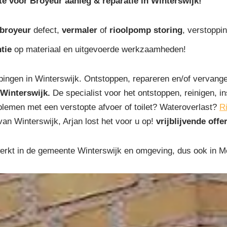
te voor Broyeur aanleg & reparatie in Winterswijk!
broyeur
defect,
vermaler
of
rioolpomp storing
, verstoppin
tie
op materiaal en uitgevoerde werkzaamheden!
ingen in Winterswijk. Ontstoppen, repareren en/of vervange
Winterswijk.
De specialist voor het ontstoppen, reinigen, in
oblemen met een verstopte afvoer of toilet? Wateroverlast?
R
van Winterswijk, Arjan lost het voor u op!
vrijblijvende offe
erkt in de gemeente Winterswijk en omgeving, dus ook in M