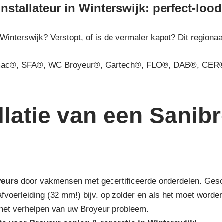
nstallateur in Winterswijk: perfect-lood
 Winterswijk? Verstopt, of is de vermaler kapot? Dit regiona
mac®, SFA®, WC Broyeur®, Gartech®, FLO®, DAB®, CER®
latie van een Sanibro
yeurs
door vakmensen met gecertificeerde onderdelen. Geschik
 afvoerleiding (32 mm!) bijv. op zolder en als het moet wor
r het verhelpen van uw Broyeur probleem.