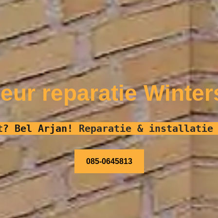
eur reparatie Winter
t
?
Bel Arjan!
Reparatie & installatie
085-0645813