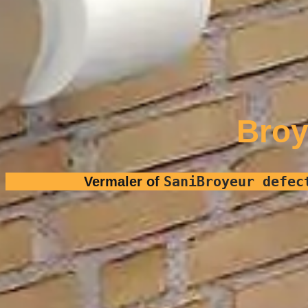
Broy
SaniBroyeur defec
Vermaler of