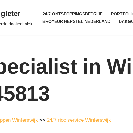
gieter
24/7 ONTSTOPPINGSBEDRIJF
PORTFOLI
BROYEUR HERSTEL NEDERLAND
DAKGO
erde riooltechniek
ecialist in W
45813
oppen Winterswijk
>>
24/7 rioolservice Winterswijk