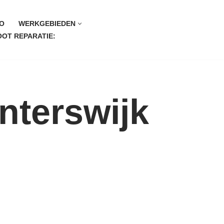
O
WERKGEBIEDEN
OT REPARATIE:
interswijk