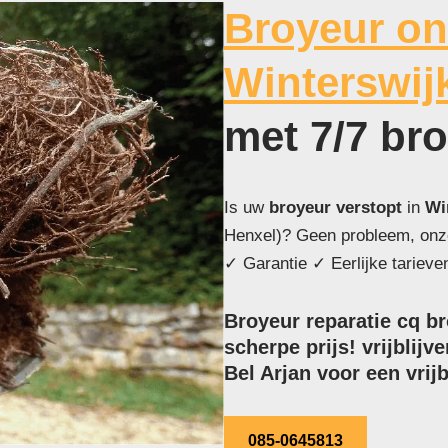
Broyeur on
Winterswij
met 7/7 br
Is uw
broyeur verstopt
in
Wi
Henxel)? Geen probleem, onze
✓ Garantie ✓ Eerlijke tarieve
Broyeur reparatie cq b
scherpe prijs! vrijblijv
Bel Arjan voor een vrijb
085-0645813