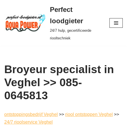
Perfect
Ga
loodgieter
naar
24/7 hulp, gecertificeerde
de
riooltechniek
inhoud
Broyeur specialist in
Veghel >> 085-
0645813
ontstoppingsbedrijf Veghel
>>
riool ontstoppen Veghel
>>
24/7 rioolservice Veghel