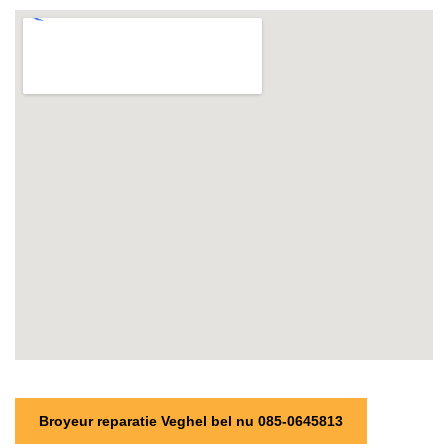
Broyeur reparatie Veghel bel nu 085-0645813