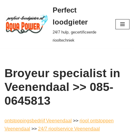
Perfect
Ga
loodgieter
naar
24/7 hulp, gecertificeerde
de
riooltechniek
inhoud
Broyeur specialist in
Veenendaal >> 085-
0645813
ontstoppingsbedrijf Veenendaal
>>
riool ontstoppen
Veenendaal
>>
24/7 rioolservice Veenendaal