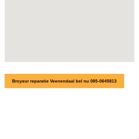
Broyeur reparatie Veenendaal bel nu 085-0645813