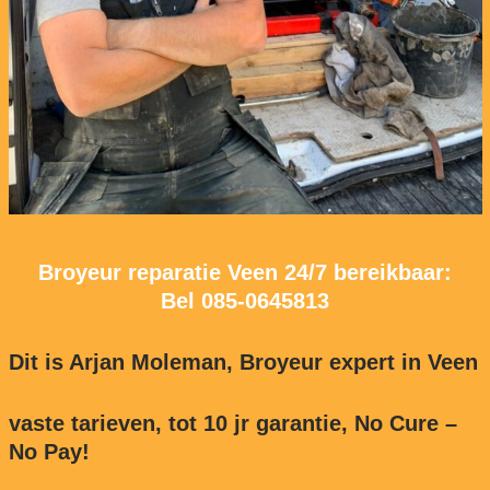
Broyeur reparatie Veen 24/7 bereikbaar:
Bel
085-0645813
Dit is Arjan Moleman, Broyeur expert in Veen
vaste tarieven, tot 10 jr garantie, No Cure –
No Pay!