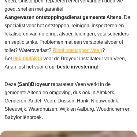
Veen. Ontstoppen, repareren en/of vervangen doen we
goed, snel en met garantie!
Aangewezen ontstoppingsdienst gemeente Altena.
De
specialist voor het ontstoppen, reinigen, inspecteren en
lokaliseren van riolering, afvoer, leidingen, vetafscheiders
en septic tanks. Problemen met een verstopte afvoer of
toilet? Wateroverlast?
Riool ontstoppen Veen
?
Bel
085-0645813
voor de Broyeur installateur van Veen,
Arjan lost het voor u op!
beste investering!
Deze
(Sani)Broyeur
reparateur Veen werkt in de
gemeente Altena en omgeving, dus ook in Almkerk,
Genderen, Andel, Veen, Dussen, Hank, Nieuwendijk,
Sleeuwijk, Waardhuizen, Wijk en Aalburg, Woudrichem en
Babyloniënbroek.