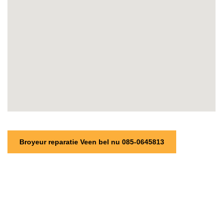
Broyeur reparatie Veen bel nu 085-0645813