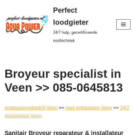
Perfect
Ga
loodgieter
naar
24/7 hulp, gecertificeerde
de
riooltechniek
inhoud
Broyeur specialist in
Veen >> 085-0645813
ontstoppingsbedrijf Veen
>>
riool ontstoppen Veen
>>
24/7
rioolservice Veen
Sanitair Broyeur reparateur & installateur