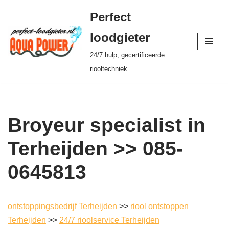
Perfect
Ga
loodgieter
naar
24/7 hulp, gecertificeerde
de
riooltechniek
inhoud
Broyeur specialist in
Terheijden >> 085-
0645813
ontstoppingsbedrijf Terheijden
>>
riool ontstoppen
Terheijden
>>
24/7 rioolservice Terheijden