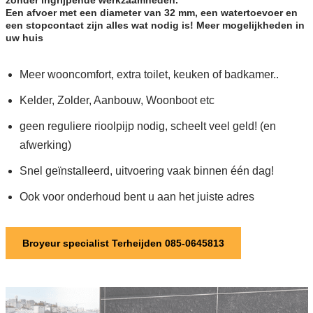
Een afvoer met een diameter van 32 mm, een watertoevoer en
een stopcontact zijn alles wat nodig is! Meer mogelijkheden in
uw huis
Meer wooncomfort, extra toilet, keuken of badkamer..
Kelder, Zolder, Aanbouw, Woonboot etc
geen reguliere rioolpijp nodig, scheelt veel geld! (en
afwerking)
Snel geïnstalleerd, uitvoering vaak binnen één dag!
Ook voor onderhoud bent u aan het juiste adres
Broyeur specialist Terheijden 085-0645813