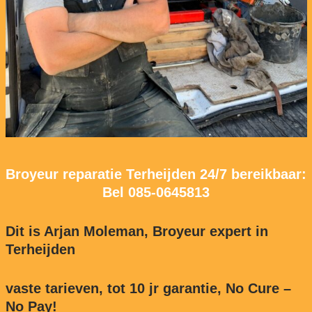
Broyeur reparatie Terheijden 24/7 bereikbaar:
Bel
085-0645813
Dit is Arjan Moleman, Broyeur expert in
Terheijden
vaste tarieven, tot 10 jr garantie, No Cure –
No Pay!