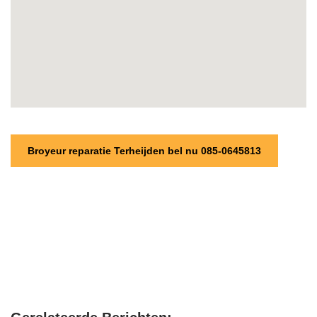
Broyeur reparatie Terheijden bel nu 085-0645813