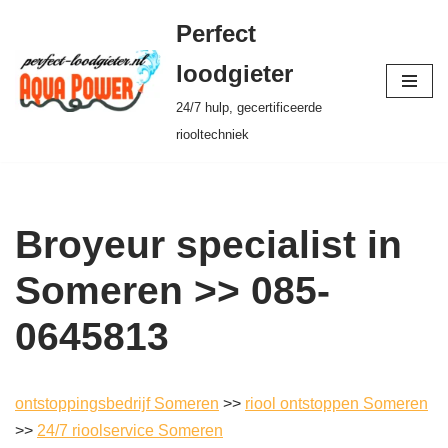
Perfect
Ga
loodgieter
naar
24/7 hulp, gecertificeerde
de
riooltechniek
inhoud
Broyeur specialist in
Someren >> 085-
0645813
ontstoppingsbedrijf Someren
>>
riool ontstoppen Someren
>>
24/7 rioolservice Someren