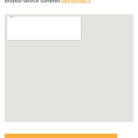
Broyeur service Someren
085-0645813