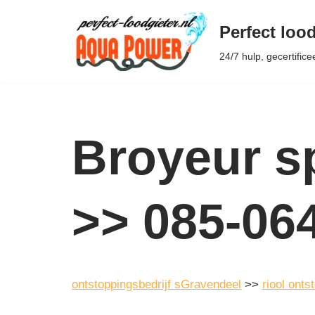
Perfect lood
Ga
24/7 hulp, gecertifice
naar
de
inhoud
Broyeur sp
>> 085-06
ontstoppingsbedrijf sGravendeel
>>
riool ont