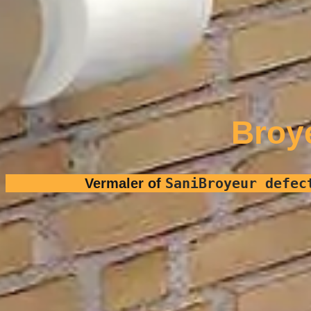
Broy
SaniBroyeur defec
Vermaler of