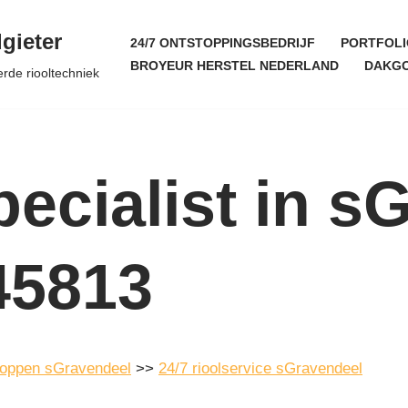
gieter
24/7 ONTSTOPPINGSBEDRIJF
PORTFOLI
BROYEUR HERSTEL NEDERLAND
DAKGO
erde riooltechniek
ecialist in s
45813
stoppen sGravendeel
>>
24/7 rioolservice sGravendeel