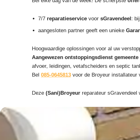
Bel elke dag van de week! De scherpste
offe
7/7
reparatieservice
voor
sGravendeel
: bi
aangesloten partner geeft een unieke
Garan
Hoogwaardige oplossingen voor al uw verstopp
Aangewezen ontstoppingsdienst gemeente
afvoer, leidingen, vetafscheiders en septic t
Bel
085-0645813
voor de Broyeur installateur 
Deze
(Sani)Broyeur
reparateur sGravendeel w