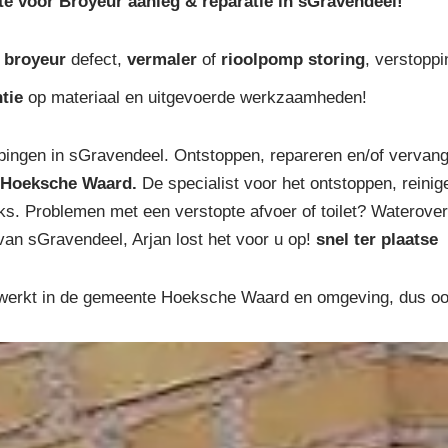
rte voor Broyeur aanleg & reparatie in sGravendeel!
j
broyeur
defect,
vermaler
of
rioolpomp storing
, verstoppi
tie
op materiaal en uitgevoerde werkzaamheden!
ingen in sGravendeel. Ontstoppen, repareren en/of vervang
 Hoeksche Waard.
De specialist voor het ontstoppen, reinige
anks. Problemen met een verstopte afvoer of toilet? Waterove
van sGravendeel, Arjan lost het voor u op!
snel ter plaatse
erkt in de gemeente Hoeksche Waard en omgeving, dus ook 