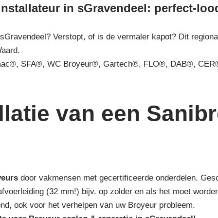
installateur in sGravendeel: perfect-loo
 sGravendeel? Verstopt, of is de vermaler kapot? Dit regiona
Waard.
mac®, SFA®, WC Broyeur®, Gartech®, FLO®, DAB®, CER®
latie van een Sanibro
yeurs
door vakmensen met gecertificeerde onderdelen. Geschik
 afvoerleiding (32 mm!) bijv. op zolder en als het moet wor
mond, ook voor het verhelpen van uw Broyeur probleem.