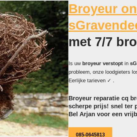
Broyeur on
sGravende
met 7/7 br
Is uw
broyeur verstopt
in
sG
probleem, onze loodgieters l
Eerlijke tarieven ✓ .
Broyeur reparatie cq b
scherpe prijs! snel ter 
Bel Arjan voor een vrijb
085-0645813