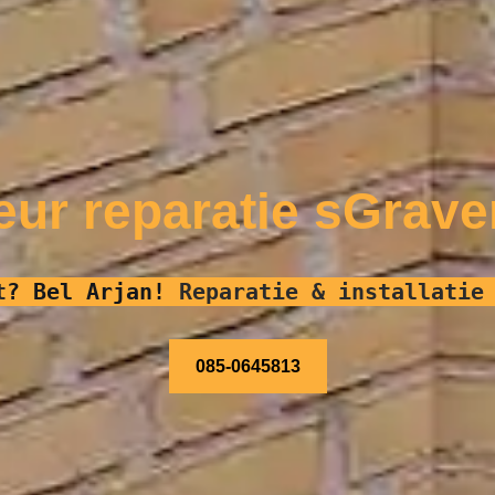
eur reparatie sGrave
t
?
Bel Arjan!
Reparatie & installatie
085-0645813