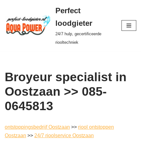
Perfect
Ga
loodgieter
naar
24/7 hulp, gecertificeerde
de
riooltechniek
inhoud
Broyeur specialist in
Oostzaan >> 085-
0645813
ontstoppingsbedrijf Oostzaan
>>
riool ontstoppen
Oostzaan
>>
24/7 rioolservice Oostzaan