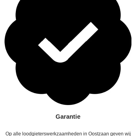
Garantie
Op alle loodgieterswerkzaamheden in Oostzaan geven wij