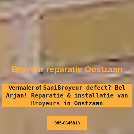
Broyeur reparatie Oostzaan
SaniBroyeur defect
?
Bel
Vermaler of
Arjan!
Reparatie & installatie van
Broyeurs
in Oostzaan
085-0645813