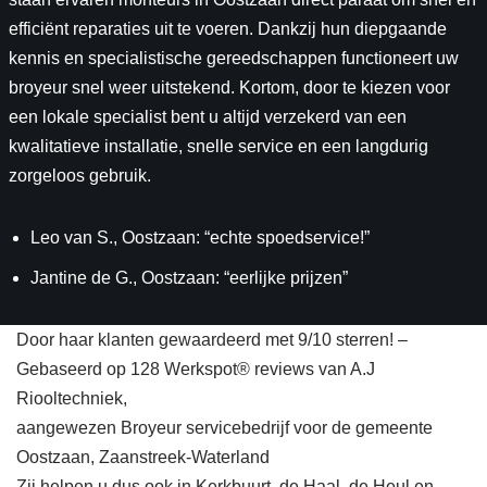
efficiënt reparaties uit te voeren. Dankzij hun diepgaande
kennis en specialistische gereedschappen functioneert uw
broyeur snel weer uitstekend. Kortom, door te kiezen voor
een lokale specialist bent u altijd verzekerd van een
kwalitatieve installatie, snelle service en een langdurig
zorgeloos gebruik.
Leo van S., Oostzaan: “echte spoedservice!”
Jantine de G., Oostzaan: “eerlijke prijzen”
Door haar klanten gewaardeerd met 9/10 sterren! –
Gebaseerd op 128 Werkspot® reviews van A.J
Riooltechniek,
aangewezen Broyeur servicebedrijf voor de gemeente
Oostzaan, Zaanstreek-Waterland
Zij helpen u dus ook in Kerkbuurt, de Haal, de Heul en