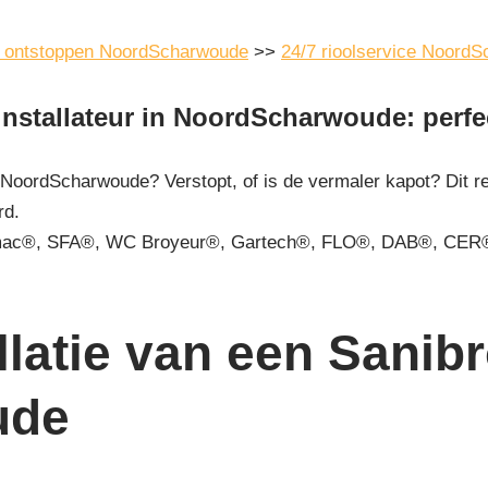
l ontstoppen NoordScharwoude
>>
24/7 rioolservice Noord
 installateur in NoordScharwoude: perfe
n NoordScharwoude? Verstopt, of is de vermaler kapot? Dit r
rd.
mac®, SFA®, WC Broyeur®, Gartech®, FLO®, DAB®, CER®
latie van een Sanibro
ude