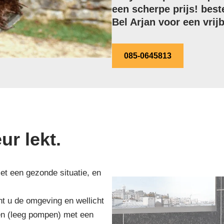
een scherpe prijs! best
Bel Arjan voor een vrijb
085-0645813
r lekt.
et een gezonde situatie, en
t u de omgeving en wellicht
en (leeg pompen) met een