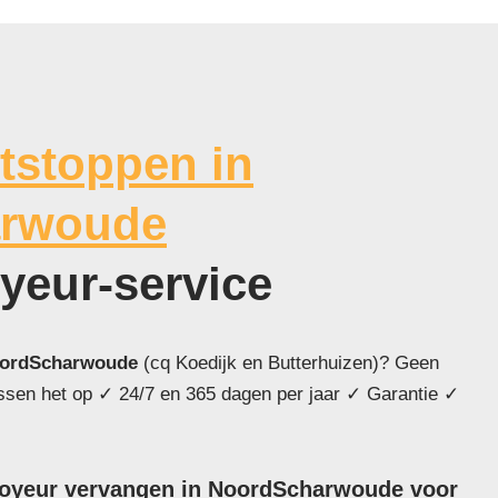
tstoppen in
arwoude
oyeur-service
ordScharwoude
(cq Koedijk en Butterhuizen)? Geen
ossen het op ✓ 24/7 en 365 dagen per jaar ✓ Garantie ✓
broyeur vervangen in NoordScharwoude voor