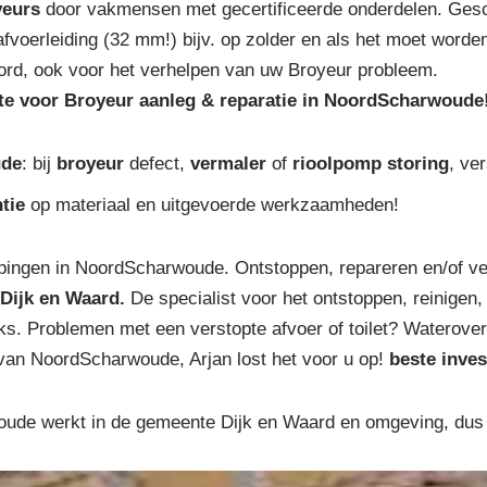
yeurs
door vakmensen met gecertificeerde onderdelen. Geschik
 afvoerleiding (32 mm!) bijv. op zolder en als het moet wor
oord, ook voor het verhelpen van uw Broyeur probleem.
rte voor Broyeur aanleg & reparatie in NoordScharwoude
ude
: bij
broyeur
defect,
vermaler
of
rioolpomp storing
, ve
tie
op materiaal en uitgevoerde werkzaamheden!
pingen in NoordScharwoude. Ontstoppen, repareren en/of ve
Dijk en Waard.
De specialist voor het ontstoppen, reinigen, 
anks. Problemen met een verstopte afvoer of toilet? Waterove
 van NoordScharwoude, Arjan lost het voor u op!
beste inves
de werkt in de gemeente Dijk en Waard en omgeving, dus o