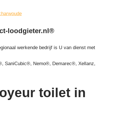
Scharwoude
ct-loodgieter.nl®
egionaal werkende bedrijf is U van dienst met
, SaniCubic®, Nemo®, Demarec®, Xellanz,
yeur toilet in