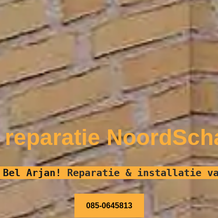
 reparatie NoordSc
?
Bel Arjan!
Reparatie & installatie v
085-0645813