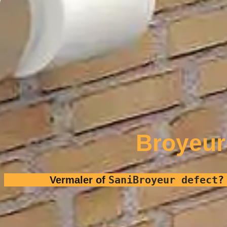
Broyeur
SaniBroyeur defect
Vermaler of