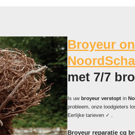
Broyeur on
NoordSch
met 7/7 br
Is uw
broyeur verstopt
in
No
probleem, onze loodgieters l
Eerlijke tarieven ✓ .
Broyeur reparatie cq 