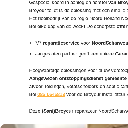
Gespecialiseerd in aanleg en herstel
van Bro
Broyeur toilet is de oplossing met een smalle
Het rioolbedrijf van de regio Noord Holland N
Bel elke dag van de week! De scherpste
offe
7/7
reparatieservice
voor
NoordScharwo
aangesloten partner geeft een unieke
Garan
Hoogwaardige oplossingen voor al uw verstop
Aangewezen ontstoppingsdienst gemeente 
afvoer, leidingen, vetafscheiders en septic t
Bel
085-0645813
voor de Broyeur installateur
Deze
(Sani)Broyeur
reparateur NoordScharwou