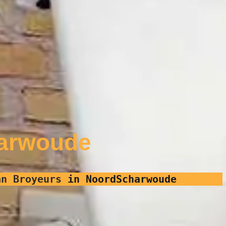
harwoude
an Broyeurs
in NoordScharwoude