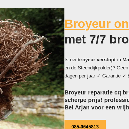
Broyeur on
met 7/7 br
Is uw
broyeur verstopt
in
Ma
en de Steendijkpolder)? Geen
dagen per jaar ✓ Garantie ✓ E
Broyeur reparatie cq b
scherpe prijs! professi
Bel Arjan voor een vrijb
085-0645813