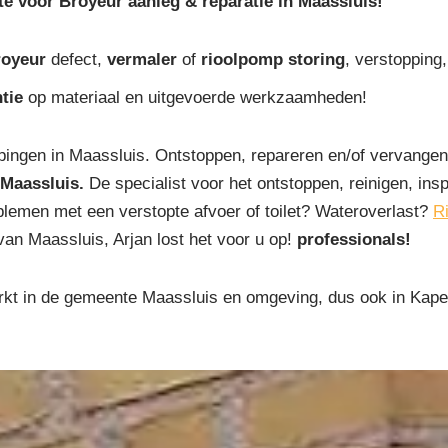
te voor Broyeur aanleg & reparatie in Maassluis!
royeur
defect,
vermaler
of
rioolpomp storing
, verstopping,
tie
op materiaal en uitgevoerde werkzaamheden!
ingen in Maassluis. Ontstoppen, repareren en/of vervangen
Maassluis.
De specialist voor het ontstoppen, reinigen, insp
oblemen met een verstopte afvoer of toilet? Wateroverlast?
R
van Maassluis, Arjan lost het voor u op!
professionals!
kt in de gemeente Maassluis en omgeving, dus ook in Kapelpo