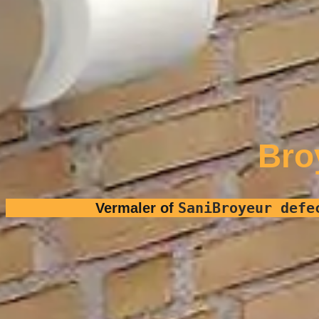
Bro
SaniBroyeur defe
Vermaler of