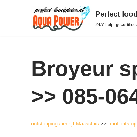
Perfect lood
Ga
24/7 hulp, gecertifice
naar
de
inhoud
Broyeur sp
>> 085-06
ontstoppingsbedrijf Maassluis
>>
riool ontsto