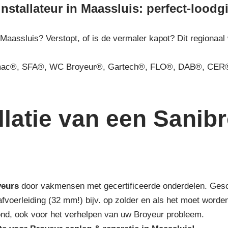
installateur in Maassluis: perfect-loodg
 Maassluis? Verstopt, of is de vermaler kapot? Dit regionaal
mac®, SFA®, WC Broyeur®, Gartech®, FLO®, DAB®, CER®
latie van een Sanibro
yeurs
door vakmensen met gecertificeerde onderdelen. Geschik
 afvoerleiding (32 mm!) bijv. op zolder en als het moet wor
mond, ook voor het verhelpen van uw Broyeur probleem.