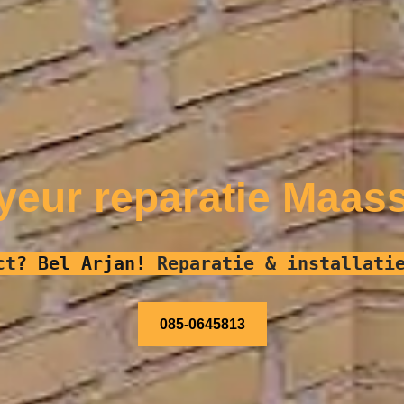
yeur reparatie Maass
ct
?
Bel Arjan!
Reparatie & installati
085-0645813