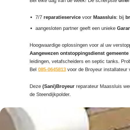
Bel elke dag van de week! De scherpste
offer
7/7
reparatieservice
voor
Maassluis
: bij
b
aangesloten partner geeft een unieke
Garan
Hoogwaardige oplossingen voor al uw verstopp
Aangewezen ontstoppingsdienst gemeente 
leidingen, vetafscheiders en septic tanks. Pr
Bel
085-0645813
voor de Broyeur installateur 
Deze
(Sani)Broyeur
reparateur Maassluis wer
de Steendijkpolder.