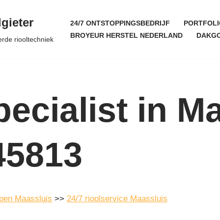
gieter
24/7 ONTSTOPPINGSBEDRIJF
PORTFOLI
BROYEUR HERSTEL NEDERLAND
DAKGO
erde riooltechniek
ecialist in M
45813
ppen Maassluis
>>
24/7 rioolservice Maassluis