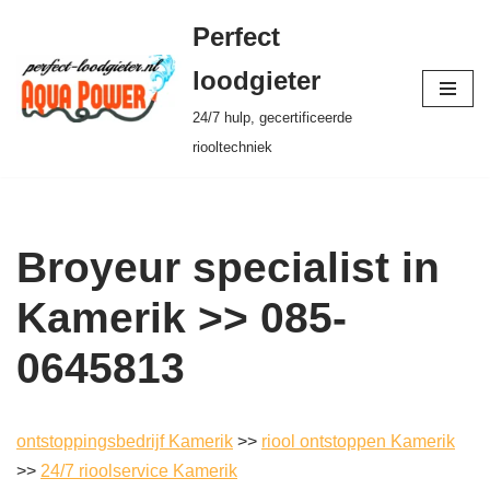
Perfect
Ga
loodgieter
naar
24/7 hulp, gecertificeerde
de
riooltechniek
inhoud
Broyeur specialist in
Kamerik >> 085-
0645813
ontstoppingsbedrijf Kamerik
>>
riool ontstoppen Kamerik
>>
24/7 rioolservice Kamerik