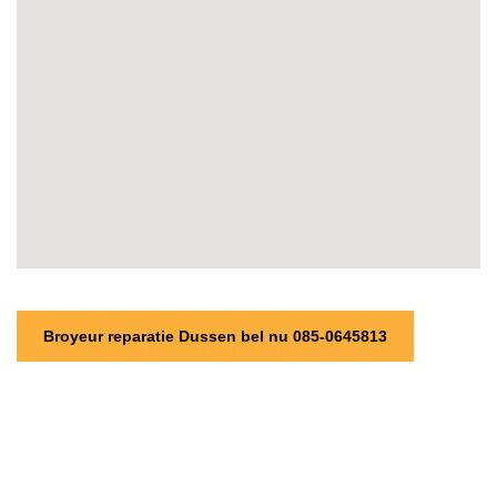
Broyeur reparatie Dussen bel nu 085-0645813