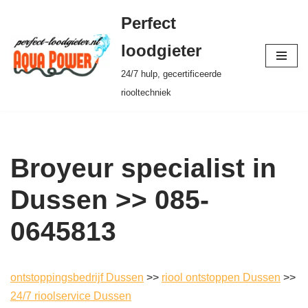
Perfect
Ga
loodgieter
naar
24/7 hulp, gecertificeerde
de
riooltechniek
inhoud
Broyeur specialist in
Dussen >> 085-
0645813
ontstoppingsbedrijf Dussen
>>
riool ontstoppen Dussen
>>
24/7 rioolservice Dussen