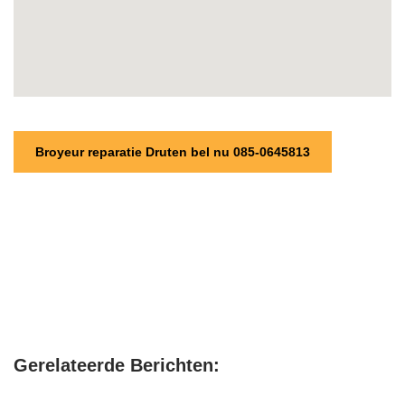
Broyeur reparatie Druten bel nu 085-0645813
Gerelateerde Berichten: