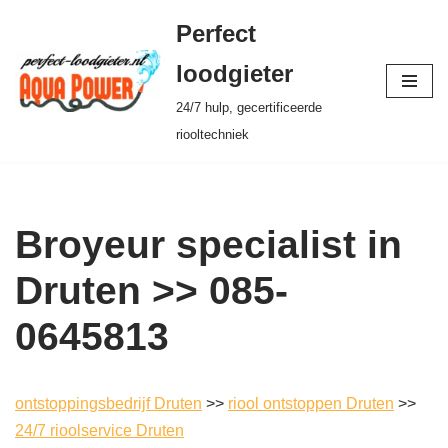
Perfect
Ga
loodgieter
naar
24/7 hulp, gecertificeerde
de
riooltechniek
inhoud
Broyeur specialist in
Druten >> 085-
0645813
ontstoppingsbedrijf Druten
>>
riool ontstoppen Druten
>>
24/7 rioolservice Druten