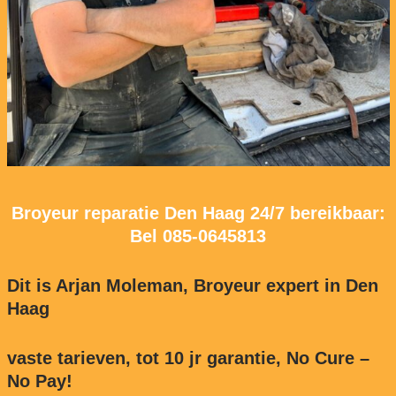
Broyeur reparatie Den Haag 24/7 bereikbaar:
Bel
085-0645813
Dit is Arjan Moleman, Broyeur expert in Den
Haag
vaste tarieven, tot 10 jr garantie, No Cure –
No Pay!