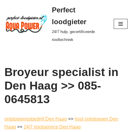
Perfect
Ga
loodgieter
naar
24/7 hulp, gecertificeerde
de
riooltechniek
inhoud
Broyeur specialist in
Den Haag >> 085-
0645813
ontstoppingsbedrijf Den Haag
>>
riool ontstoppen Den
Haag
>>
24/7 rioolservice Den Haag