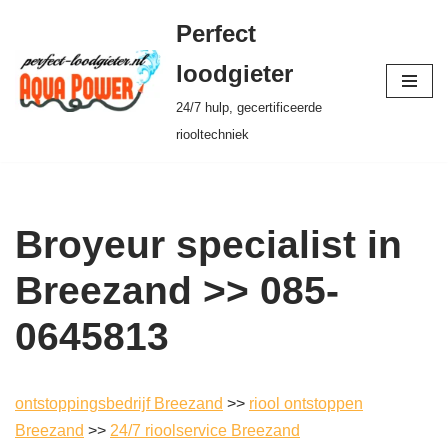
Perfect
Ga
loodgieter
naar
24/7 hulp, gecertificeerde
de
riooltechniek
inhoud
Broyeur specialist in
Breezand >> 085-
0645813
ontstoppingsbedrijf Breezand
>>
riool ontstoppen
Breezand
>>
24/7 rioolservice Breezand