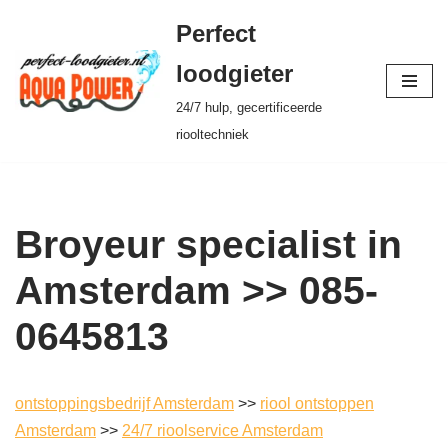
Perfect
Ga
loodgieter
naar
24/7 hulp, gecertificeerde
de
riooltechniek
inhoud
Broyeur specialist in
Amsterdam >> 085-
0645813
ontstoppingsbedrijf Amsterdam
>>
riool ontstoppen
Amsterdam
>>
24/7 rioolservice Amsterdam