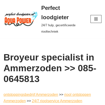
Perfect
Ga
loodgieter
naar
24/7 hulp, gecertificeerde
de
riooltechniek
inhoud
Broyeur specialist in
Ammerzoden >> 085-
0645813
ontstoppingsbedrijf Ammerzoden
>>
riool ontstoppen
Ammerzoden
>>
24/7 rioolservice Ammerzoden