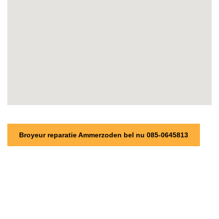
Broyeur reparatie Ammerzoden bel nu 085-0645813