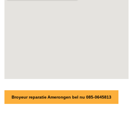
Broyeur reparatie Amerongen bel nu 085-0645813