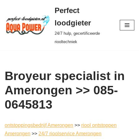
Perfect
Ga
loodgieter
naar
24/7 hulp, gecertificeerde
de
riooltechniek
inhoud
Broyeur specialist in
Amerongen >> 085-
0645813
ontstoppingsbedrijf Amerongen
>>
riool ontstoppen
Amerongen
>>
24/7 rioolservice Amerongen