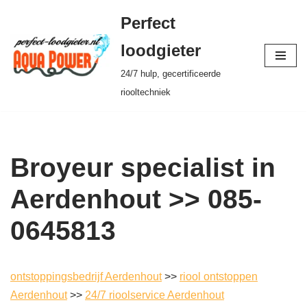
Perfect
Ga
loodgieter
naar
24/7 hulp, gecertificeerde
de
riooltechniek
inhoud
Broyeur specialist in
Aerdenhout >> 085-
0645813
ontstoppingsbedrijf Aerdenhout
>>
riool ontstoppen
Aerdenhout
>>
24/7 rioolservice Aerdenhout