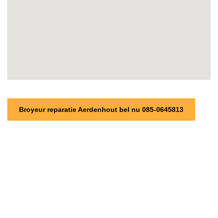
Broyeur reparatie Aerdenhout bel nu 085-0645813