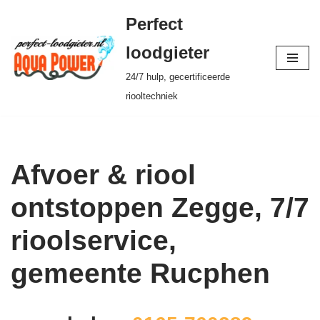
Perfect
Ga
loodgieter
naar
24/7 hulp, gecertificeerde
de
riooltechniek
inhoud
Afvoer & riool
ontstoppen Zegge, 7/7
rioolservice,
gemeente Rucphen