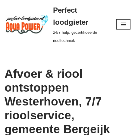
Perfect
Ga
loodgieter
naar
24/7 hulp, gecertificeerde
de
riooltechniek
inhoud
Afvoer & riool
ontstoppen
Westerhoven, 7/7
rioolservice,
gemeente Bergeijk