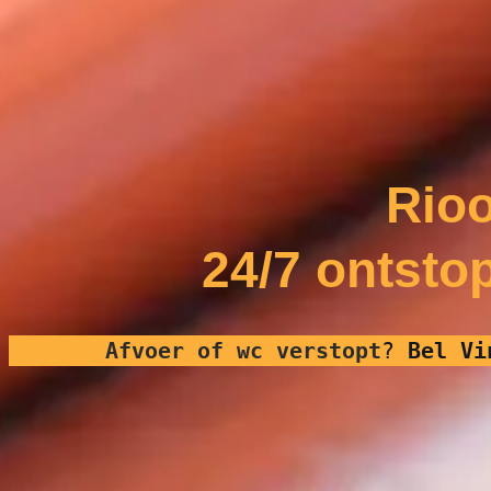
Rioo
24/7 ontsto
Afvoer of wc verstopt
?
Bel Vi