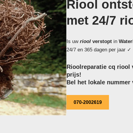
Riool onts
met 24/7 ri
Is uw
riool
verstopt
in
Water
24/7 en 365 dagen per jaar ✓ 
Rioolreparatie cq rioo
prijs!
Bel het lokale nummer v
070-2002619