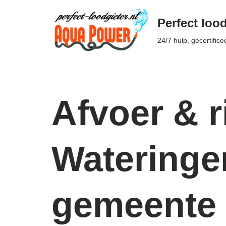
Perfect lood
Ga
24/7 hulp, gecertifice
naar
de
inhoud
Afvoer & r
Wateringen
gemeente