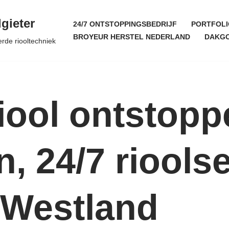
gieter
24/7 ONTSTOPPINGSBEDRIJF
PORTFOLI
BROYEUR HERSTEL NEDERLAND
DAKGO
erde riooltechniek
iool ontstopp
, 24/7 riools
 Westland