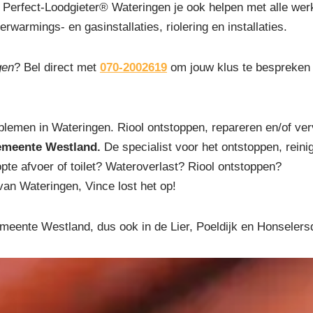
Perfect-Loodgieter® Wateringen je ook helpen met alle wer
erwarmings- en gasinstallaties, riolering en installaties.
gen
? Bel direct met
070-2002619
om jouw klus te bespreken 
blemen in Wateringen. Riool ontstoppen, repareren en/of ve
emeente Westland.
De specialist voor het ontstoppen, reinig
pte afvoer of toilet? Wateroverlast? Riool ontstoppen?
van Wateringen, Vince lost het op!
emeente Westland, dus ook in de Lier, Poeldijk en Honselersd