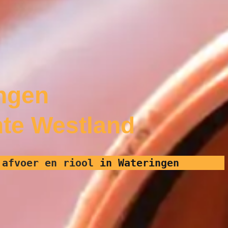
ingen
nte Westland
 afvoer en riool
in Wateringen