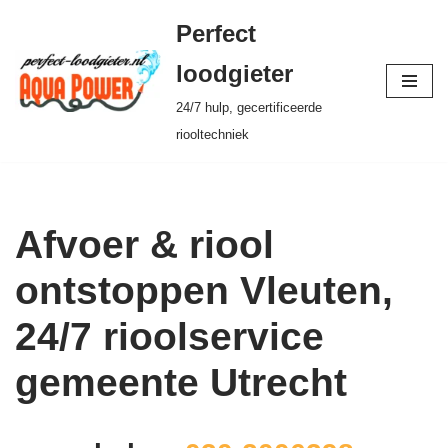
Perfect
Ga
loodgieter
naar
24/7 hulp, gecertificeerde
de
riooltechniek
inhoud
Afvoer & riool
ontstoppen Vleuten,
24/7 rioolservice
gemeente Utrecht