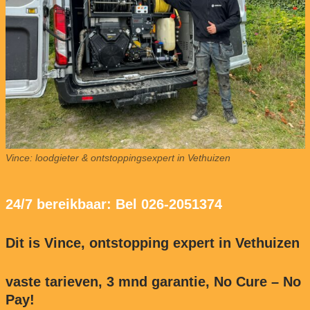
Vince: loodgieter & ontstoppingsexpert in Vethuizen
24/7 bereikbaar: Bel 026-2051374
Dit is Vince, ontstopping expert in Vethuizen
vaste tarieven, 3 mnd garantie, No Cure – No
Pay!