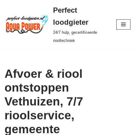
Perfect
Ga
loodgieter
naar
24/7 hulp, gecertificeerde
de
riooltechniek
inhoud
Afvoer & riool
ontstoppen
Vethuizen, 7/7
rioolservice,
gemeente