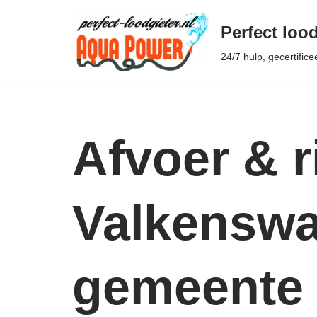
Perfect lood
Ga
24/7 hulp, gecertifice
naar
de
inhoud
Afvoer & r
Valkenswaa
gemeente