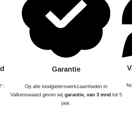
V
rd
Garantie
No
? :
Op alle loodgieterswerkzaamheden in
Valkenswaard geven wij
garantie, van 3 mnd
tot 5
jaar.