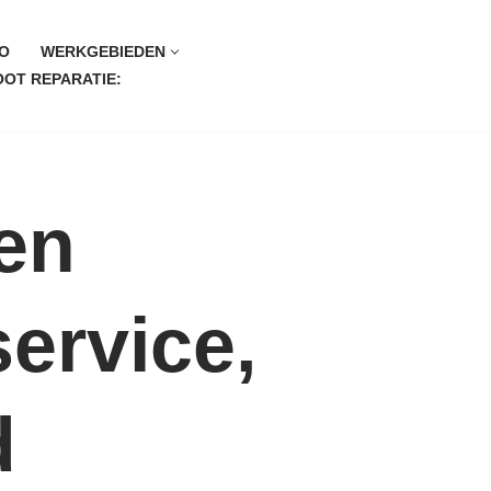
O
WERKGEBIEDEN
OT REPARATIE:
en
service,
d