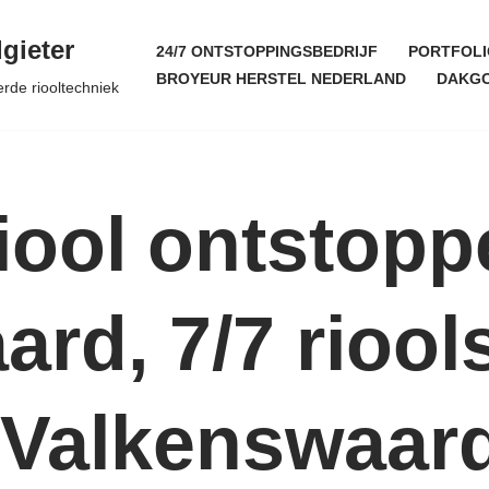
gieter
24/7 ONTSTOPPINGSBEDRIJF
PORTFOLI
BROYEUR HERSTEL NEDERLAND
DAKGO
erde riooltechniek
iool ontstopp
rd, 7/7 riool
 Valkenswaar