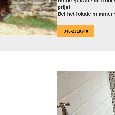
Rioolreparatie cq rioo
prijs!
Bel het lokale nummer v
040-2319340