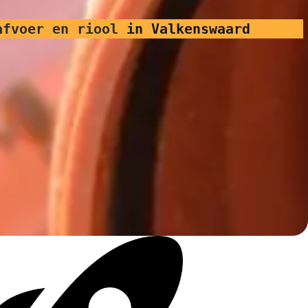
afvoer en riool
in Valkenswaard