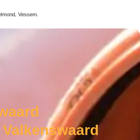
Helmond, Vessem.
swaard
e Valkenswaard