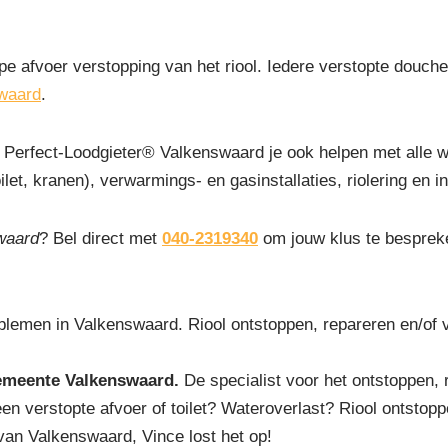
pe afvoer verstopping van het riool. Iedere verstopte douchep
swaard
.
Perfect-Loodgieter® Valkenswaard je ook helpen met alle 
let, kranen), verwarmings- en gasinstallaties, riolering en ins
swaard
? Bel direct met
040-2319340
om jouw klus te bespreke
blemen in Valkenswaard. Riool ontstoppen, repareren en/of
emeente Valkenswaard.
De specialist voor het ontstoppen, 
een verstopte afvoer of toilet? Wateroverlast? Riool ontstop
van Valkenswaard, Vince lost het op!