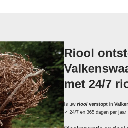
Riool onts
Valkenswa
met 24/7 ri
Is uw
riool
verstopt
in
Valke
✓ 24/7 en 365 dagen per jaar 