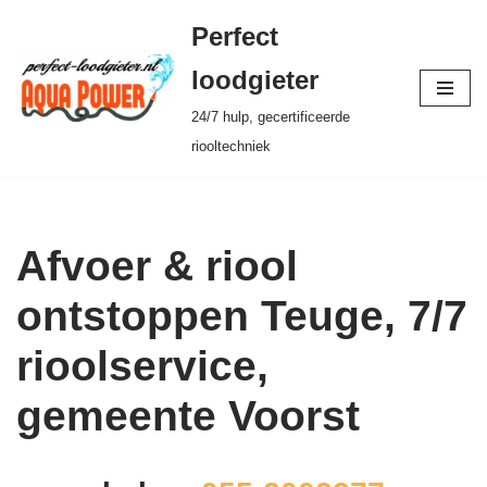
Perfect
Ga
loodgieter
naar
24/7 hulp, gecertificeerde
de
riooltechniek
inhoud
Afvoer & riool
ontstoppen Teuge, 7/7
rioolservice,
gemeente Voorst